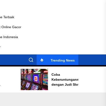
ne Terbaik
t Online Gacor
ne Indonesia
r
 Gacor Indonesia
Trending News
Coba
Keberuntunganmu
dengan Judi Slot
Demo!