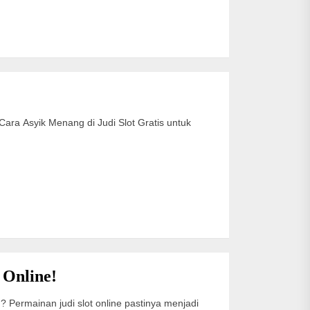
 Cara Asyik Menang di Judi Slot Gratis untuk
 Online!
Permainan judi slot online pastinya menjadi