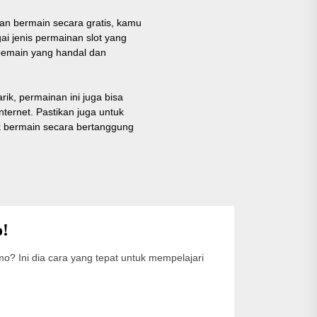
an bermain secara gratis, kamu
i jenis permainan slot yang
pemain yang handal dan
k, permainan ini juga bisa
ternet. Pastikan juga untuk
k bermain secara bertanggung
o!
mo? Ini dia cara yang tepat untuk mempelajari