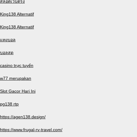
สล็อตเว็บตรง
King138 Alternatif
King138 Alternatif
แทงบอล
บอลสด
casino trực tuyến
w77 merupakan
Slot Gacor Hari Ini
pg138 rtp
https://agen138.design/
https://www.frugal-rv-travel.com/