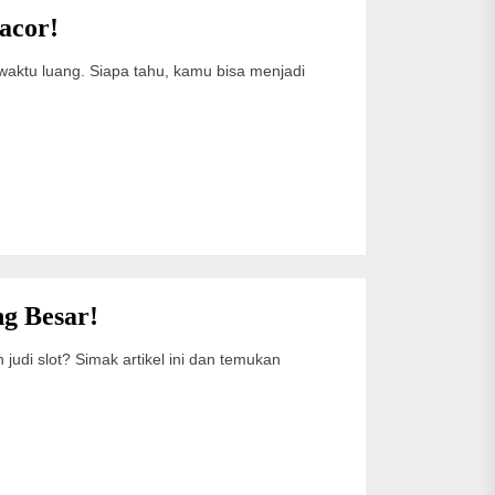
acor!
 waktu luang. Siapa tahu, kamu bisa menjadi
g Besar!
di slot? Simak artikel ini dan temukan