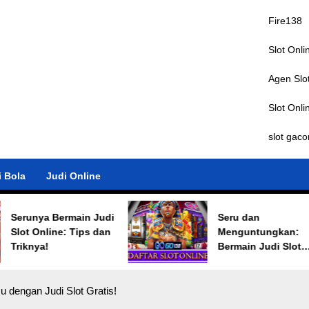
Fire138
Slot Onli
Agen Slo
Slot Onli
slot gaco
Info Slot
i Bola
Judi Online
 Bermain Judi
Seru dan
line: Tips dan
Menguntungkan:
!
Bermain Judi Slot
Gacor!
dengan Judi Slot Gratis!