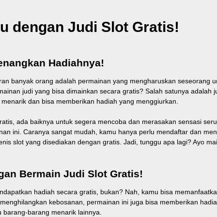
dengan Judi Slot Gratis!
Menangkan Hadiahnya!
 pikiran banyak orang adalah permainan yang mengharuskan seseorang u
an judi yang bisa dimainkan secara gratis? Salah satunya adalah judi
p menarik dan bisa memberikan hadiah yang menggiurkan.
gratis, ada baiknya untuk segera mencoba dan merasakan sensasi se
nan ini. Caranya sangat mudah, kamu hanya perlu mendaftar dan mengik
s slot yang disediakan dengan gratis. Jadi, tunggu apa lagi? Ayo main 
n Bermain Judi Slot Gratis!
endapatkan hadiah secara gratis, bukan? Nah, kamu bisa memanfaat
dan menghilangkan kebosanan, permainan ini juga bisa memberikan hadi
u barang-barang menarik lainnya.