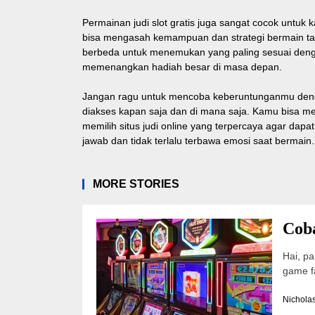
Permainan judi slot gratis juga sangat cocok untu
bisa mengasah kemampuan dan strategi bermain tanp
berbeda untuk menemukan yang paling sesuai deng
memenangkan hadiah besar di masa depan.
Jangan ragu untuk mencoba keberuntunganmu dengan 
diakses kapan saja dan di mana saja. Kamu bisa me
memilih situs judi online yang terpercaya agar d
jawab dan tidak terlalu terbawa emosi saat bermai
MORE STORIES
Cob
Hai, pa
game fa
Nicholas