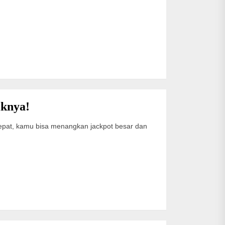
iknya!
g tepat, kamu bisa menangkan jackpot besar dan