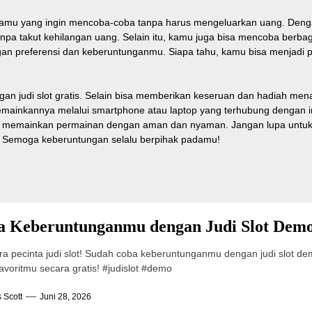
k kamu yang ingin mencoba-coba tanpa harus mengeluarkan uang. Deng
a takut kehilangan uang. Selain itu, kamu juga bisa mencoba berbaga
an preferensi dan keberuntunganmu. Siapa tahu, kamu bisa menjadi 
judi slot gratis. Selain bisa memberikan keseruan dan hadiah menari
mainkannya melalui smartphone atau laptop yang terhubung dengan in
apat memainkan permainan dengan aman dan nyaman. Jangan lupa untu
n. Semoga keberuntungan selalu berpihak padamu!
a Keberuntunganmu dengan Judi Slot Dem
ra pecinta judi slot! Sudah coba keberuntunganmu dengan judi slot de
voritmu secara gratis! #judislot #demo
 Scott
Juni 28, 2026