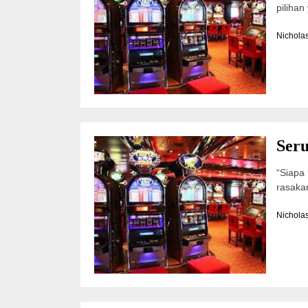
piliha
Nicholas
Seru
“Siapa 
rasaka
Nicholas