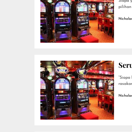
Siapa 
piliha
Nicholas
Seru
“Siapa 
rasakan
Nicholas