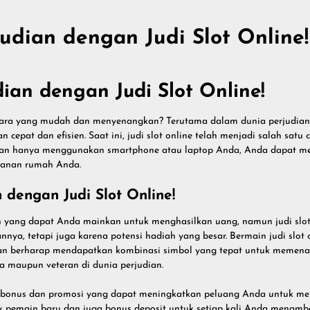
dian dengan Judi Slot Online!
an dengan Judi Slot Online!
cara yang mudah dan menyenangkan? Terutama dalam dunia perjudian
epat dan efisien. Saat ini, judi slot online telah menjadi salah satu 
n hanya menggunakan smartphone atau laptop Anda, Anda dapat men
manan rumah Anda.
engan Judi Slot Online!
 yang dapat Anda mainkan untuk menghasilkan uang, namun judi slot 
nya, tetapi juga karena potensi hadiah yang besar. Bermain judi slot 
an berharap mendapatkan kombinasi simbol yang tepat untuk memena
a maupun veteran di dunia perjudian.
ak bonus dan promosi yang dapat meningkatkan peluang Anda untuk men
k pemain baru dan juga bonus deposit untuk setiap kali Anda menam