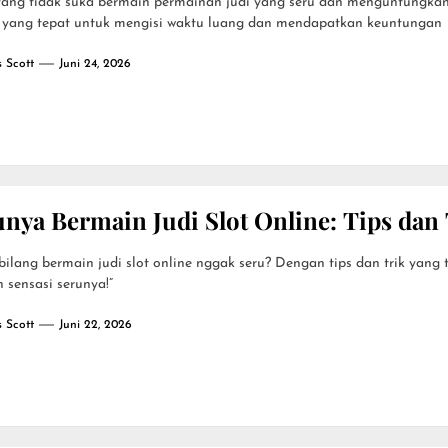
yang tidak suka bermain permainan judi yang seru dan menguntungkan?
n yang tepat untuk mengisi waktu luang dan mendapatkan keuntungan
 Scott
Juni 24, 2026
nya Bermain Judi Slot Online: Tips dan
bilang bermain judi slot online nggak seru? Dengan tips dan trik yan
 sensasi serunya!”
 Scott
Juni 22, 2026