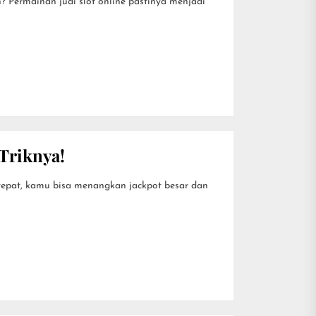
 Permainan judi slot online pastinya menjadi
 Triknya!
g tepat, kamu bisa menangkan jackpot besar dan