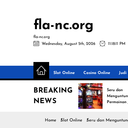
Skip
to
the
fla-nc.org
content
fla-nc.org
Wednesday, August 5th, 2026
11:18:12 PM
Slot Online
Casino Online
Judi
BREAKING
Seru dan
syik Menang di
Menguntungkan:
ot Gratis
NEWS
Permainan Judi Slot
Online!
Home
Slot Online
Seru dan Menguntung