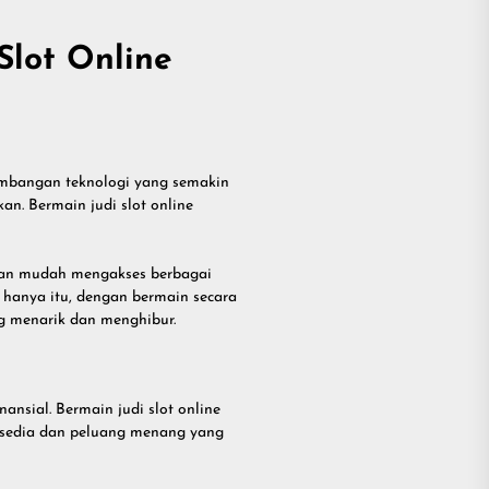
lot Online
kembangan teknologi yang semakin
an. Bermain judi slot online
ngan mudah mengakses berbagai
hanya itu, dengan bermain secara
g menarik dan menghibur.
nsial. Bermain judi slot online
sedia dan peluang menang yang