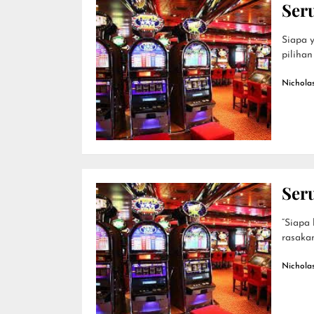
Ser
Siapa 
piliha
Nicholas
Seru
“Siapa 
rasakan
Nicholas