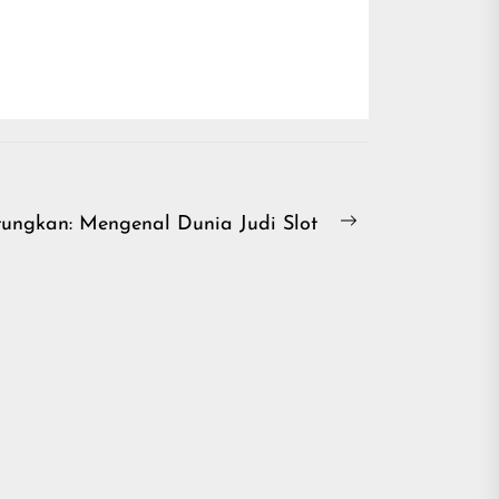
ungkan: Mengenal Dunia Judi Slot
Next
post: