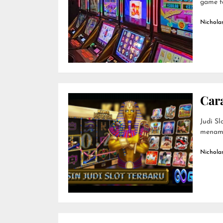
game fa
Nicholas
Cara
Judi Sl
menamb
Nicholas