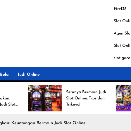
Fire138
Slot Onli
Agen Slo
Slot Onli
slot gaco
Info Slot
 Bola
Judi Online
Serunya Bermain Judi
Seru 
Slot Online: Tips dan
Mengu
Triknya!
Bermai
Gacor
kan: Keuntungan Bermain Judi Slot Online