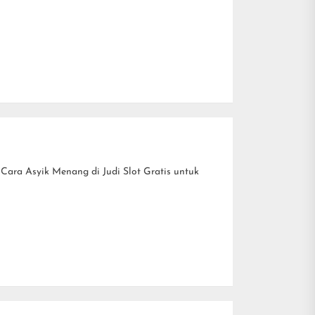
k Cara Asyik Menang di Judi Slot Gratis untuk