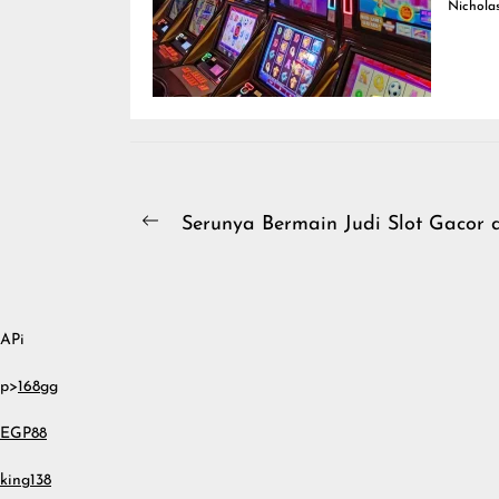
Nicholas
Navigasi
Serunya Bermain Judi Slot Gacor d
Previous
pos
post:
APi
p>
168gg
EGP88
king138