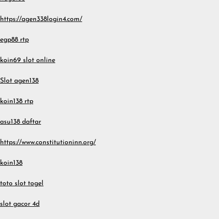
https://agen338login4.com/
egp88 rtp
koin69 slot online
Slot agen138
koin138 rtp
asu138 daftar
https://www.constitutioninn.org/
koin138
toto slot togel
slot gacor 4d