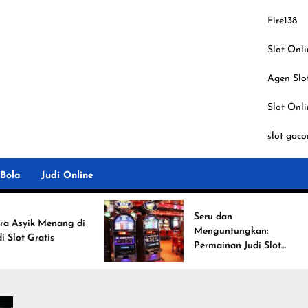
Fire138
Slot Onli
Agen Slo
Slot Onli
slot gaco
Info Slot
 Bola
Judi Online
Seru dan
 Menang di
Menguntungkan:
atis
Permainan Judi Slot
Online!