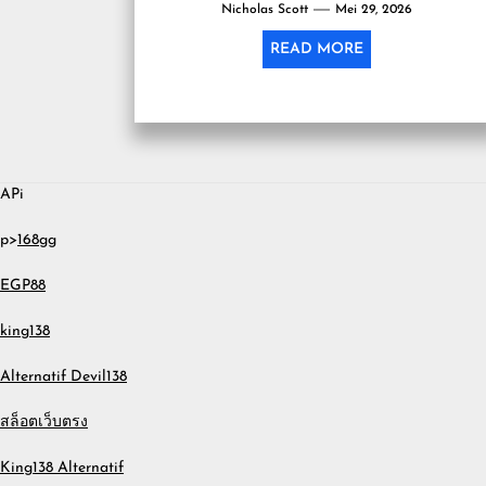
Nicholas Scott
Mei 29, 2026
READ MORE
APi
p>
168gg
EGP88
king138
Alternatif Devil138
สล็อตเว็บตรง
King138 Alternatif