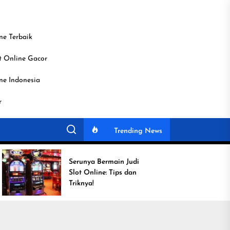
ne Terbaik
t Online Gacor
ne Indonesia
r
 Gacor Indonesia
Trending News
Serunya Bermain Judi
Ket
Slot Online: Tips dan
Slo
Triknya!
Men