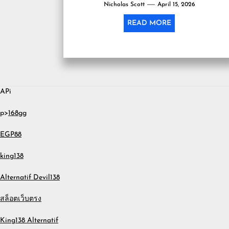
Nicholas Scott
April 15, 2026
READ MORE
APi
p>
168gg
EGP88
king138
Alternatif Devil138
สล็อตเว็บตรง
King138 Alternatif