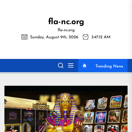
Skip
to
the
fla-nc.org
content
fla-nc.org
Sunday, August 9th, 2026
3:47:12 AM
Trending News