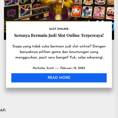
SLOT ONLINE
Serunya Bermain Judi Slot Online Terpercaya!
Siapa yang tidak suka bermain judi slot online? Dengan
banyaknya pilihan game dan keuntungan yang
menggiurkan, pasti seru banget! Yuk, coba sekarang!
����
Nicholas Scott
Februari 12, 2025
READ MORE
APi