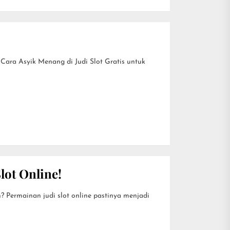
k Cara Asyik Menang di Judi Slot Gratis untuk
ot Online!
 Permainan judi slot online pastinya menjadi