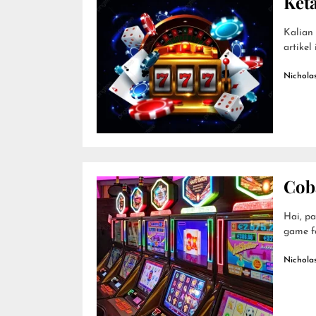
Ket
Kalian 
artikel
Nicholas
Cob
Hai, pa
game fa
Nicholas