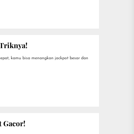
 Triknya!
g tepat, kamu bisa menangkan jackpot besar dan
t Gacor!