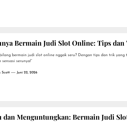
nya Bermain Judi Slot Online: Tips dan
bilang bermain judi slot online nggak seru? Dengan tips dan trik yan
 sensasi serunya!”
 Scott
Juni 22, 2026
u dan Menguntungkan: Bermain Judi Slo