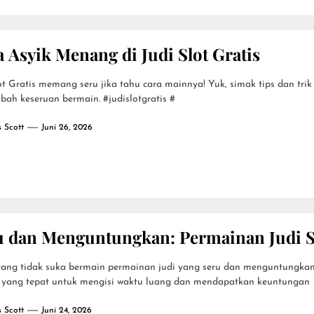
 Asyik Menang di Judi Slot Gratis
ot Gratis memang seru jika tahu cara mainnya! Yuk, simak tips dan tri
ah keseruan bermain. #judislotgratis #
 Scott
Juni 26, 2026
u dan Menguntungkan: Permainan Judi Sl
yang tidak suka bermain permainan judi yang seru dan menguntungkan?
n yang tepat untuk mengisi waktu luang dan mendapatkan keuntungan
 Scott
Juni 24, 2026