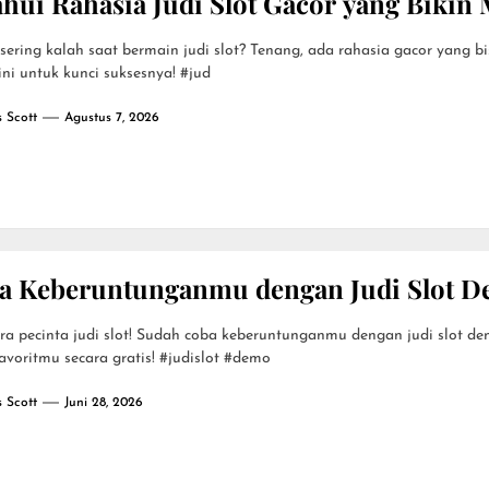
ahui Rahasia Judi Slot Gacor yang Bikin
sering kalah saat bermain judi slot? Tenang, ada rahasia gacor yang bi
 ini untuk kunci suksesnya! #jud
 Scott
Agustus 7, 2026
a Keberuntunganmu dengan Judi Slot D
ra pecinta judi slot! Sudah coba keberuntunganmu dengan judi slot de
voritmu secara gratis! #judislot #demo
 Scott
Juni 28, 2026