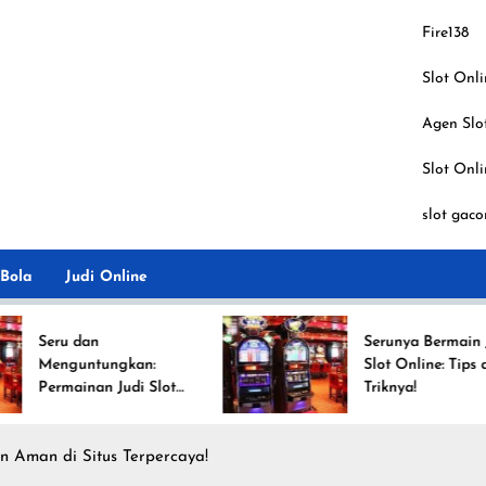
Fire138
Slot Onli
Agen Slo
Slot Onli
slot gaco
Info Slot
 Bola
Judi Online
n
Serunya Bermain Judi
ungkan:
Slot Online: Tips dan
n Judi Slot
Triknya!
n Aman di Situs Terpercaya!