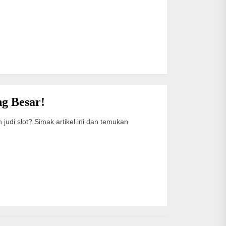
g Besar!
di slot? Simak artikel ini dan temukan