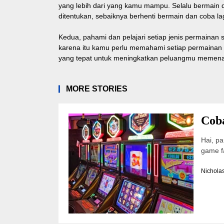
yang lebih dari yang kamu mampu. Selalu bermain 
ditentukan, sebaiknya berhenti bermain dan coba lagi
Kedua, pahami dan pelajari setiap jenis permainan s
karena itu kamu perlu memahami setiap permainan
yang tepat untuk meningkatkan peluangmu memen
MORE STORIES
Cob
Hai, pa
game fa
Nicholas