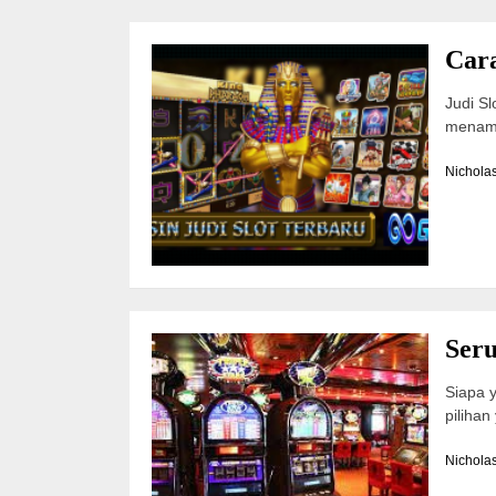
Cara
Judi Sl
menamb
Nicholas
Seru
Siapa 
piliha
Nicholas