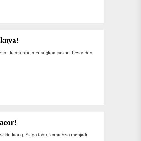
iknya!
g tepat, kamu bisa menangkan jackpot besar dan
acor!
 waktu luang. Siapa tahu, kamu bisa menjadi