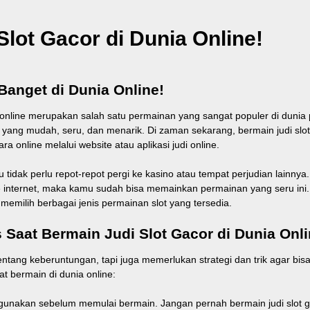
lot Gacor di Dunia Online!
Banget di Dunia Online!
t online merupakan salah satu permainan yang sangat populer di dunia 
yang mudah, seru, dan menarik. Di zaman sekarang, bermain judi slot 
ra online melalui website atau aplikasi judi online.
u tidak perlu repot-repot pergi ke kasino atau tempat perjudian lainny
nternet, maka kamu sudah bisa memainkan permainan yang seru ini. Se
emilih berbagai jenis permainan slot yang tersedia.
 Saat Bermain Judi Slot Gacor di Dunia Onli
tentang keberuntungan, tapi juga memerlukan strategi dan trik agar bis
t bermain di dunia online:
gunakan sebelum memulai bermain. Jangan pernah bermain judi slo