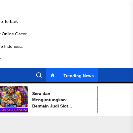
ne Terbaik
t Online Gacor
ne Indonesia
r
 Gacor Indonesia
Trending News
Seru dan
Coba
Menguntungkan:
Keberu
Bermain Judi Slot
dengan 
Gacor!
Demo!