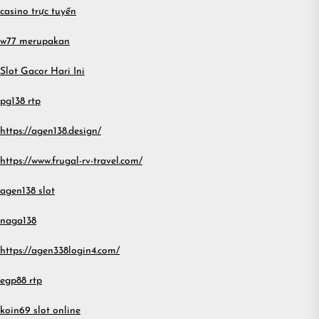
casino trực tuyến
w77 merupakan
Slot Gacor Hari Ini
pg138 rtp
https://agen138.design/
https://www.frugal-rv-travel.com/
agen138 slot
naga138
https://agen338login4.com/
egp88 rtp
koin69 slot online