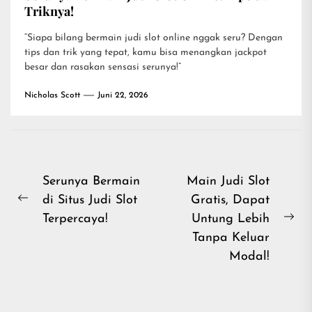
Triknya!
“Siapa bilang bermain judi slot online nggak seru? Dengan
tips dan trik yang tepat, kamu bisa menangkan jackpot
besar dan rasakan sensasi serunya!”
Nicholas Scott
Juni 22, 2026
Navigasi
Serunya Bermain
Main Judi Slot
di Situs Judi Slot
Gratis, Dapat
pos
Previous
Terpercaya!
Untung Lebih
post:
Ne
Tanpa Keluar
pos
Modal!