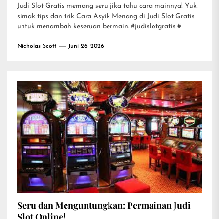
Judi Slot Gratis memang seru jika tahu cara mainnya! Yuk,
simak tips dan trik Cara Asyik Menang di Judi Slot Gratis
untuk menambah keseruan bermain. #judislotgratis #
Nicholas Scott
Juni 26, 2026
Seru dan Menguntungkan: Permainan Judi
Slot Online!