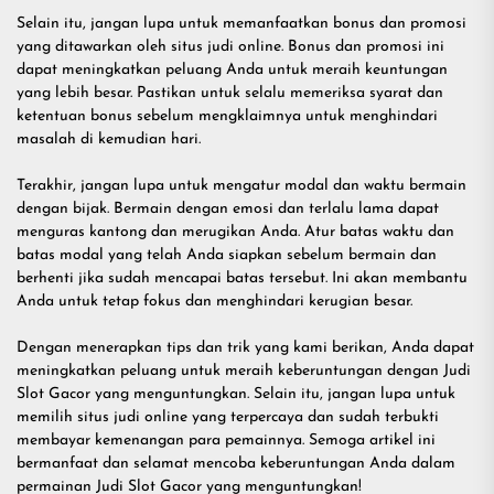
Selain itu, jangan lupa untuk memanfaatkan bonus dan promosi
yang ditawarkan oleh situs judi online. Bonus dan promosi ini
dapat meningkatkan peluang Anda untuk meraih keuntungan
yang lebih besar. Pastikan untuk selalu memeriksa syarat dan
ketentuan bonus sebelum mengklaimnya untuk menghindari
masalah di kemudian hari.
Terakhir, jangan lupa untuk mengatur modal dan waktu bermain
dengan bijak. Bermain dengan emosi dan terlalu lama dapat
menguras kantong dan merugikan Anda. Atur batas waktu dan
batas modal yang telah Anda siapkan sebelum bermain dan
berhenti jika sudah mencapai batas tersebut. Ini akan membantu
Anda untuk tetap fokus dan menghindari kerugian besar.
Dengan menerapkan tips dan trik yang kami berikan, Anda dapat
meningkatkan peluang untuk meraih keberuntungan dengan Judi
Slot Gacor yang menguntungkan. Selain itu, jangan lupa untuk
memilih situs judi online yang terpercaya dan sudah terbukti
membayar kemenangan para pemainnya. Semoga artikel ini
bermanfaat dan selamat mencoba keberuntungan Anda dalam
permainan Judi Slot Gacor yang menguntungkan!