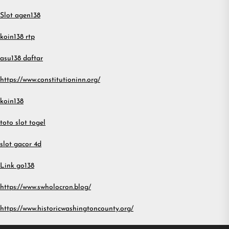
Slot agen138
koin138 rtp
asu138 daftar
https://www.constitutioninn.org/
koin138
toto slot togel
slot gacor 4d
Link go138
https://www.swholocron.blog/
https://www.historicwashingtoncounty.org/