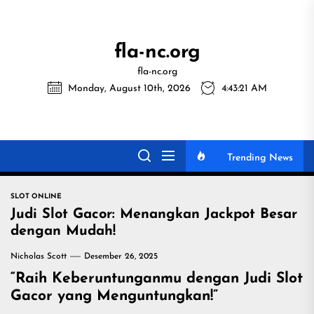
Skip
to
the
fla-nc.org
content
fla-nc.org
Monday, August 10th, 2026
4:43:22 AM
Trending News
SLOT ONLINE
Judi Slot Gacor: Menangkan Jackpot Besar
dengan Mudah!
Nicholas Scott
Desember 26, 2025
“Raih Keberuntunganmu dengan Judi Slot
Gacor yang Menguntungkan!”