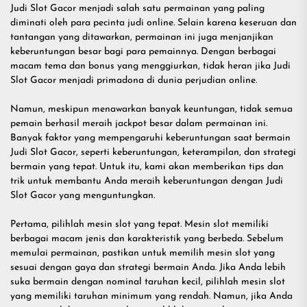
Judi Slot Gacor menjadi salah satu permainan yang paling
diminati oleh para pecinta judi online. Selain karena keseruan dan
tantangan yang ditawarkan, permainan ini juga menjanjikan
keberuntungan besar bagi para pemainnya. Dengan berbagai
macam tema dan bonus yang menggiurkan, tidak heran jika Judi
Slot Gacor menjadi primadona di dunia perjudian online.
Namun, meskipun menawarkan banyak keuntungan, tidak semua
pemain berhasil meraih jackpot besar dalam permainan ini.
Banyak faktor yang mempengaruhi keberuntungan saat bermain
Judi Slot Gacor, seperti keberuntungan, keterampilan, dan strategi
bermain yang tepat. Untuk itu, kami akan memberikan tips dan
trik untuk membantu Anda meraih keberuntungan dengan Judi
Slot Gacor yang menguntungkan.
Pertama, pilihlah mesin slot yang tepat. Mesin slot memiliki
berbagai macam jenis dan karakteristik yang berbeda. Sebelum
memulai permainan, pastikan untuk memilih mesin slot yang
sesuai dengan gaya dan strategi bermain Anda. Jika Anda lebih
suka bermain dengan nominal taruhan kecil, pilihlah mesin slot
yang memiliki taruhan minimum yang rendah. Namun, jika Anda