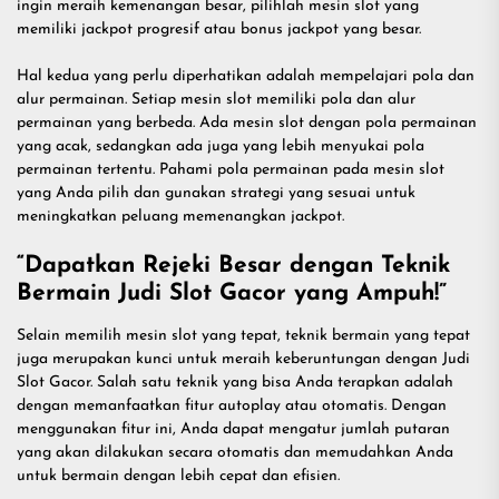
ingin meraih kemenangan besar, pilihlah mesin slot yang
memiliki jackpot progresif atau bonus jackpot yang besar.
Hal kedua yang perlu diperhatikan adalah mempelajari pola dan
alur permainan. Setiap mesin slot memiliki pola dan alur
permainan yang berbeda. Ada mesin slot dengan pola permainan
yang acak, sedangkan ada juga yang lebih menyukai pola
permainan tertentu. Pahami pola permainan pada mesin slot
yang Anda pilih dan gunakan strategi yang sesuai untuk
meningkatkan peluang memenangkan jackpot.
“Dapatkan Rejeki Besar dengan Teknik
Bermain Judi Slot Gacor yang Ampuh!”
Selain memilih mesin slot yang tepat, teknik bermain yang tepat
juga merupakan kunci untuk meraih keberuntungan dengan Judi
Slot Gacor. Salah satu teknik yang bisa Anda terapkan adalah
dengan memanfaatkan fitur autoplay atau otomatis. Dengan
menggunakan fitur ini, Anda dapat mengatur jumlah putaran
yang akan dilakukan secara otomatis dan memudahkan Anda
untuk bermain dengan lebih cepat dan efisien.