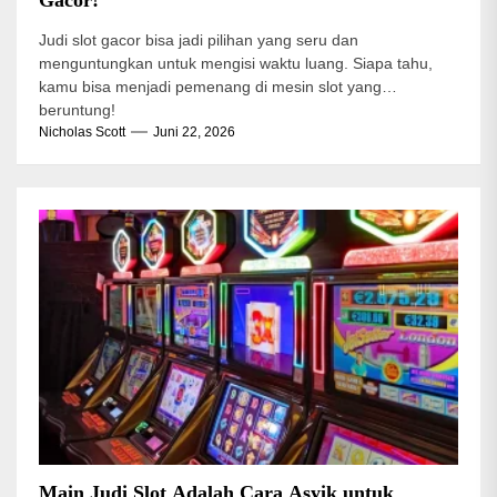
Gacor!
Judi slot gacor bisa jadi pilihan yang seru dan
menguntungkan untuk mengisi waktu luang. Siapa tahu,
kamu bisa menjadi pemenang di mesin slot yang
beruntung!
Nicholas Scott
Juni 22, 2026
Main Judi Slot Adalah Cara Asyik untuk