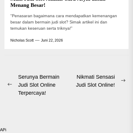
Menang Besar!
“Penasaran bagaimana cara mendapatkan kemenangan
besar dalam bermain judi slot? Simak artikel ini dan
temukan keseruan serta triknya!”
Nicholas Scott
Juni 22, 2026
Navigasi
Serunya Bermain
Nikmati Sensasi
Ne
Judi Slot Online
Judi Slot Online!
pos
Previous
pos
Terpercaya!
post:
APi