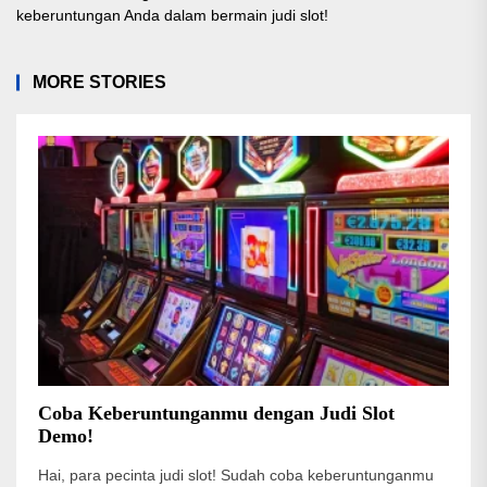
keberuntungan Anda dalam bermain judi slot!
MORE STORIES
Coba Keberuntunganmu dengan Judi Slot
Demo!
Hai, para pecinta judi slot! Sudah coba keberuntunganmu