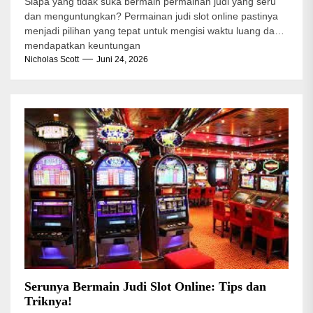
Siapa yang tidak suka bermain permainan judi yang seru
dan menguntungkan? Permainan judi slot online pastinya
menjadi pilihan yang tepat untuk mengisi waktu luang dan
mendapatkan keuntungan
Nicholas Scott
Juni 24, 2026
Serunya Bermain Judi Slot Online: Tips dan
Triknya!