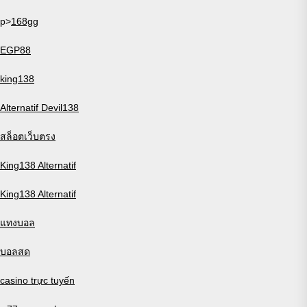
p>
168gg
EGP88
king138
Alternatif Devil138
สล็อตเว็บตรง
King138 Alternatif
King138 Alternatif
แทงบอล
บอลสด
casino trực tuyến