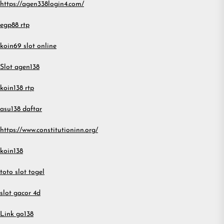
https://agen338login4.com/
egp88 rtp
koin69 slot online
Slot agen138
koin138 rtp
asu138 daftar
https://www.constitutioninn.org/
koin138
toto slot togel
slot gacor 4d
Link go138