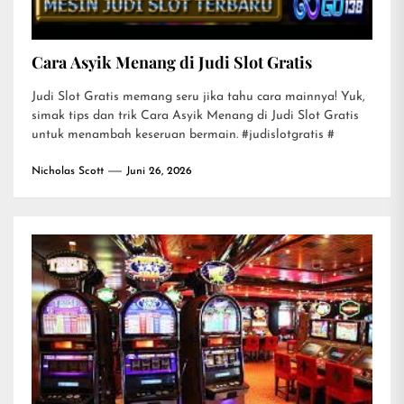
Cara Asyik Menang di Judi Slot Gratis
Judi Slot Gratis memang seru jika tahu cara mainnya! Yuk,
simak tips dan trik Cara Asyik Menang di Judi Slot Gratis
untuk menambah keseruan bermain. #judislotgratis #
Nicholas Scott
Juni 26, 2026