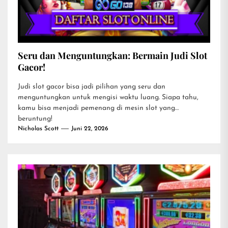
Seru dan Menguntungkan: Bermain Judi Slot
Gacor!
Judi slot gacor bisa jadi pilihan yang seru dan
menguntungkan untuk mengisi waktu luang. Siapa tahu,
kamu bisa menjadi pemenang di mesin slot yang
beruntung!
Nicholas Scott
Juni 22, 2026