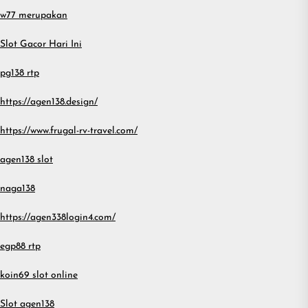
w77 merupakan
Slot Gacor Hari Ini
pg138 rtp
https://agen138.design/
https://www.frugal-rv-travel.com/
agen138 slot
naga138
https://agen338login4.com/
egp88 rtp
koin69 slot online
Slot agen138