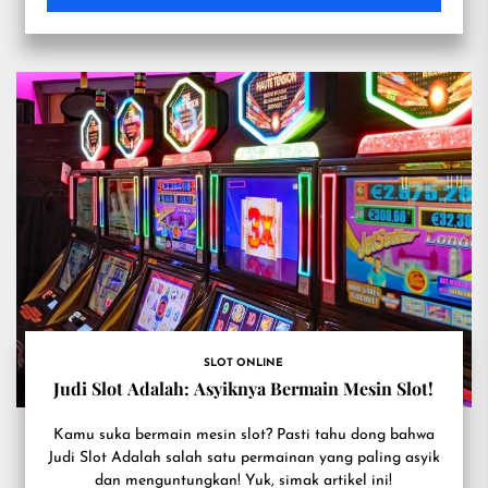
SLOT ONLINE
Judi Slot Adalah: Asyiknya Bermain Mesin Slot!
Kamu suka bermain mesin slot? Pasti tahu dong bahwa
Judi Slot Adalah salah satu permainan yang paling asyik
dan menguntungkan! Yuk, simak artikel ini!