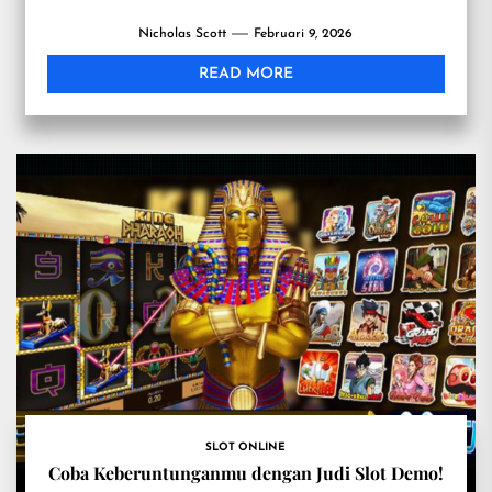
Nicholas Scott
Februari 9, 2026
READ MORE
SLOT ONLINE
Coba Keberuntunganmu dengan Judi Slot Demo!