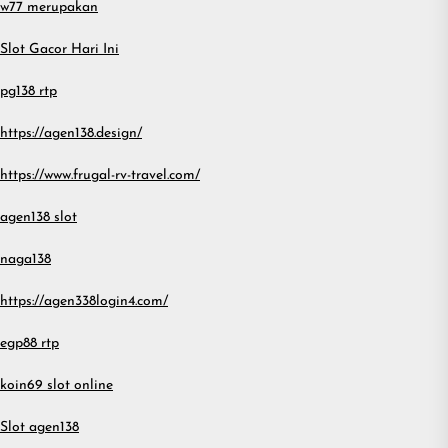
w77 merupakan
Slot Gacor Hari Ini
pg138 rtp
https://agen138.design/
https://www.frugal-rv-travel.com/
agen138 slot
naga138
https://agen338login4.com/
egp88 rtp
koin69 slot online
Slot agen138