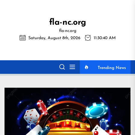
Skip
to
the
fla-nc.org
content
fla-nc.org
Saturday, August 8th, 2026
11:30:40 AM
Trending News