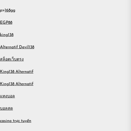
p>
168gg
EGP88
king138
Alternatif Devil138
สล็อตเว็บตรง
King138 Alternatif
King138 Alternatif
แทงบอล
บอลสด
casino trực tuyến