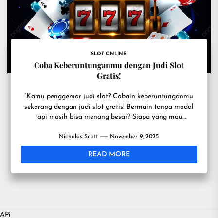
SLOT ONLINE
Coba Keberuntunganmu dengan Judi Slot
Gratis!
“Kamu penggemar judi slot? Cobain keberuntunganmu
sekarang dengan judi slot gratis! Bermain tanpa modal
tapi masih bisa menang besar? Siapa yang mau
ketinggalan!”
Nicholas Scott
November 9, 2025
READ MORE
APi